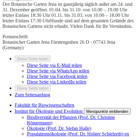
Der Botanische Garten Jena ist ganzjährig täglich außer am 24. und
31. Dezember geöffnet. 01.04. bis 31.10. von 10.00 – 19.00 Uhr
letzter Einlass 18:30 Uhr 01.11. bis 31.03. von 10.00 – 18.00 Uhr
letzter Einlass 17:30 UhrHunde sind auf dem gesamten Gelände des
Botanischen Gartens nicht erlaubt. Vielen Dank für Ihr Verständnis.
Postanschrift:
Botanischer Garten Jena Fürstengraben 26 D - 07743 Jena
(Germany)
Diese Seite teilen
Diese Seite via E-Mail teilen
Diese Seite via WhatsApp teilen
Diese Seite via Facebook teilen
Diese Seite via LinkedIn teilen
Diese Seite teilen
Zum Seitenanfang
Fakultät für Biowissenschaften
Institut für Ökologie und Evolution
Menüpunkte einblenden
Biodiversität der Pflanzen (Prof. Dr. Christine
Römermann)
Ökologie (Prof. Dr. Stefan Halle)
Populationsökologie (Prof. Dr. Holger Schielzeth)
en